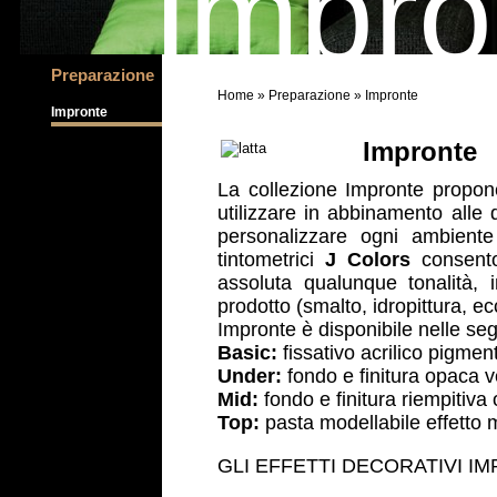
Impro
Preparazione
Home
»
Preparazione
» Impronte
Impronte
Impronte
La collezione Impronte propone
utilizzare in abbinamento alle 
personalizzare ogni ambiente 
tintometrici
J Colors
consenton
assoluta qualunque tonalità, 
prodotto (smalto, idropittura, ecc
Impronte è disponibile nelle seg
Basic:
fissativo acrilico pigmen
Under:
fondo e finitura opaca ve
Mid:
fondo e finitura riempitiva
Top:
pasta modellabile effetto 
GLI EFFETTI DECORATIVI
IM