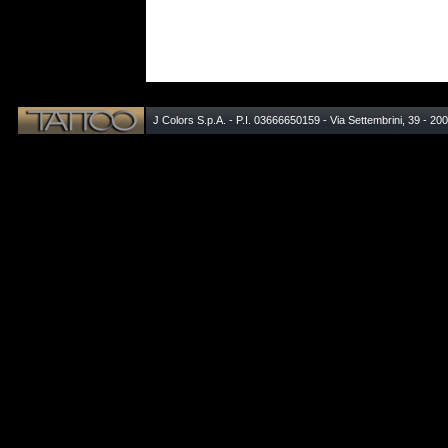
J Colors S.p.A. - P.I. 03666650159 - Via Settembrini, 39 - 20