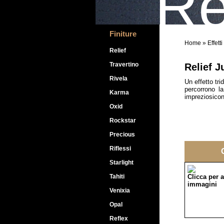
Re
Finiture
Home
»
Effetti
Relief
Travertino
Relief J
Rivela
Un effetto tr
percorrono l
Karma
impreziosicon
Oxid
Rockstar
Precious
Riflessi
Starlight
Tahiti
Clicca per a
immagini
Venixia
Opal
Reflex