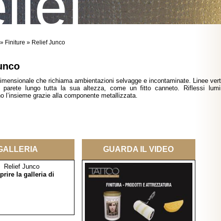
lief
»
Finiture
» Relief Junco
unco
idimensionale che richiama ambientazioni selvagge e incontaminate. Linee verti
a parete lungo tutta la sua altezza, come un fitto canneto. Riflessi lumi
o l’insieme grazie alla componente metallizzata.
GALLERIA
GUARDA IL VIDEO
prire la galleria di