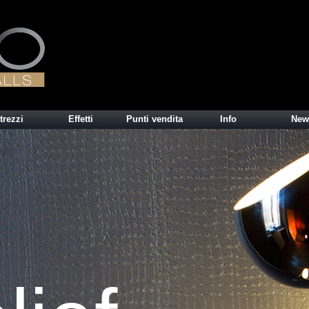
trezzi
Effetti
Punti vendita
Info
New