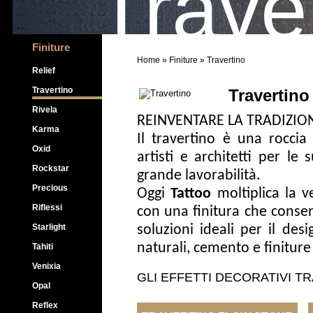
Trave
Finiture
Home
»
Finiture
» Travertino
Relief
Travertino
Travertino
Rivela
REINVENTARE LA TRADIZIO
Karma
Il travertino è una roccia 
Oxid
artisti e architetti per le 
Rockstar
grande lavorabilità.
Precious
Oggi
Tattoo
moltiplica la ve
Riflessi
con una finitura che conse
Starlight
soluzioni ideali per il de
naturali, cemento e finiture
Tahiti
Venixia
GLI EFFETTI DECORATIVI
TR
Opal
Reflex