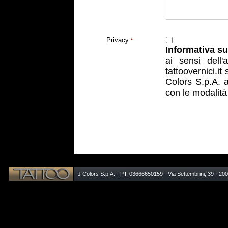
Privacy
*
Informativa su
ai sensi dell'
a
tattoovernici.it
Colors S.p.A. a
con le modalità 
J Colors S.p.A. - P.I. 03666650159 - Via Settembrini, 39 - 20