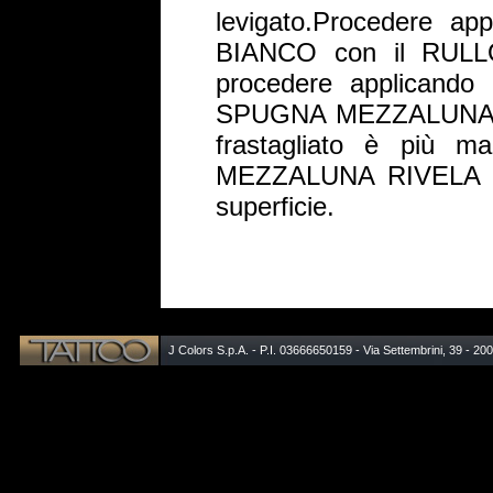
levigato.Procedere 
BIANCO con il RULL
procedere applicand
SPUGNA MEZZALUNA RIV
frastagliato è più m
MEZZALUNA RIVELA inu
superficie.
J Colors S.p.A. - P.I. 03666650159 - Via Settembrini, 39 - 20