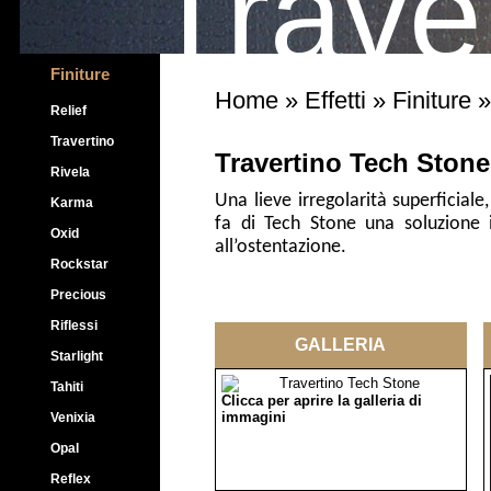
Trave
Finiture
Home
»
Effetti
»
Finiture
»
Relief
Travertino
Travertino Tech Stone
Rivela
Una lieve irregolarità superficiale
Karma
fa di Tech Stone una soluzione i
Oxid
all’ostentazione.
Rockstar
Precious
Riflessi
GALLERIA
Starlight
Tahiti
Clicca per aprire la galleria di
immagini
Venixia
Opal
Reflex