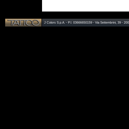
J Colors S.p.A. - P.I. 03666650159 - Via Settembrini, 39 - 20