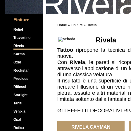
Rivel
Finiture
Home
»
Finiture
» Rivela
Relief
Travertino
Rivela
Rivela
Tattoo
ripropone la tecnica d
Karma
nuova.
Con
Rivela
, le pareti si ricop
Oxid
attraverso l’applicazione di un 
Rockstar
di una classica velatura.
Precious
Il risultato è una superficie di
ricreare l’illusione di un vero 
Riflessi
pietra, tessuto e altri materiali
Starlight
limitata soltanto dalla fantasia d
Tahiti
GLI EFFETTI DECORATIVI
RI
Venixia
Opal
RIVELA CAYMAN
Reflex