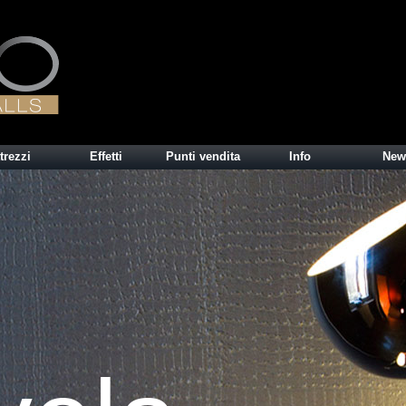
trezzi
Effetti
Punti vendita
Info
New