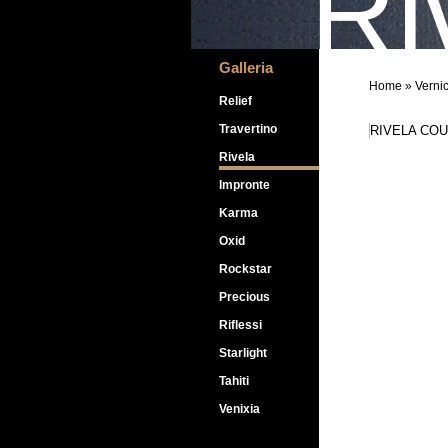
Ri
Galleria
Home
» Vernic
Relief
Travertino
Rivela
Impronte
Karma
Oxid
Rockstar
Precious
Riflessi
Starlight
Tahiti
Venixia