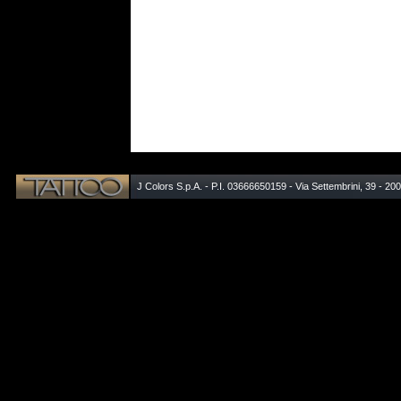
J Colors S.p.A. - P.I. 03666650159 - Via Settembrini, 39 - 20