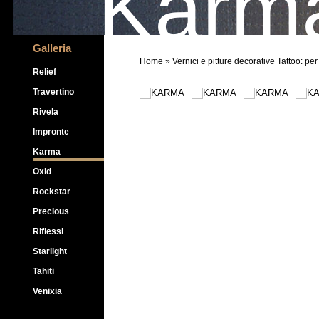
Karm
Galleria
Home
» Vernici e pitture decorative Tattoo: pe
Relief
Travertino
Rivela
Impronte
Karma
Oxid
Rockstar
Precious
Riflessi
Starlight
Tahiti
Venixia