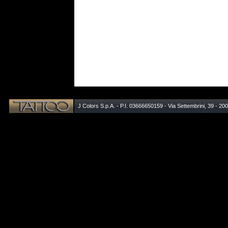
J Colors S.p.A. - P.I. 03666650159 - Via Settembrini, 39 - 20