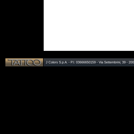
J Colors S.p.A. - P.I. 03666650159 - Via Settembrini, 39 - 20