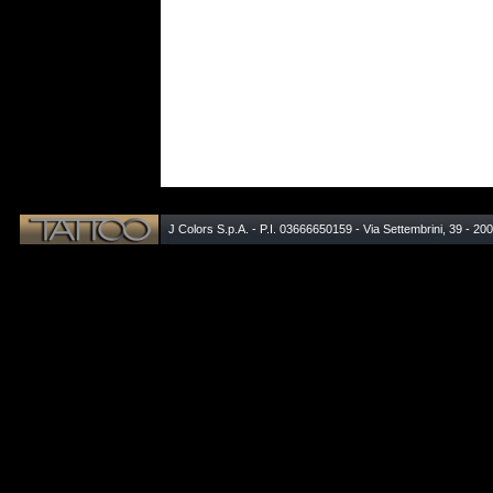
J Colors S.p.A. - P.I. 03666650159 - Via Settembrini, 39 - 20