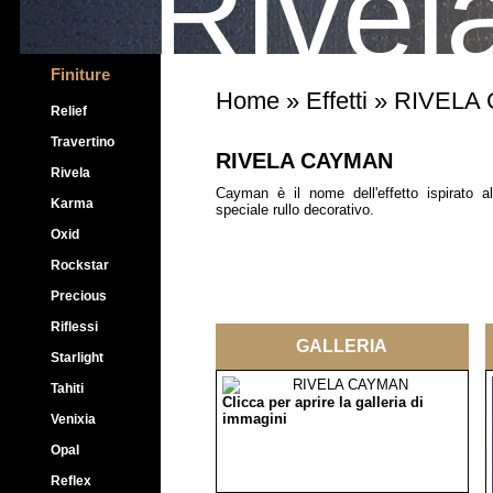
Rivel
Finiture
Home
»
Effetti
» RIVELA
Relief
Travertino
RIVELA CAYMAN
Rivela
Cayman è il nome dell'effetto ispirato al
Karma
speciale rullo decorativo.
Oxid
Rockstar
Precious
Riflessi
GALLERIA
Starlight
Tahiti
Clicca per aprire la galleria di
immagini
Venixia
Opal
Reflex