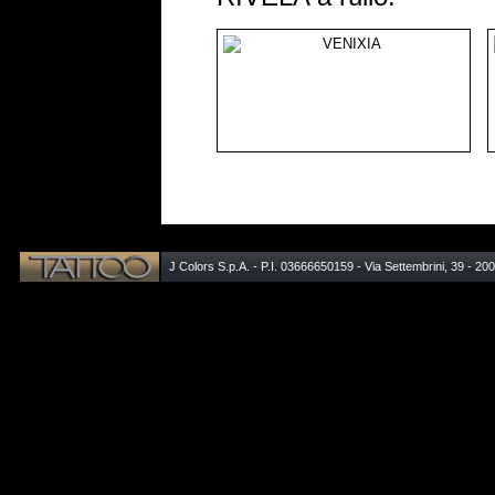
J Colors S.p.A. - P.I. 03666650159 - Via Settembrini, 39 - 20