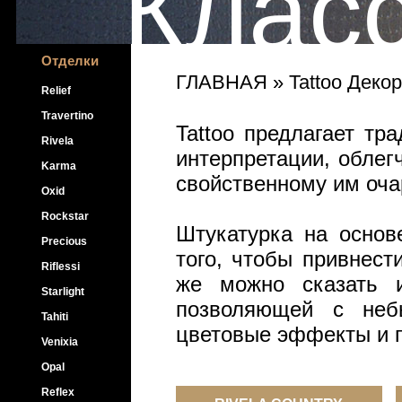
Клас
Отделки
ГЛАВНАЯ
» Tattoo Декор
Relief
Travertino
Tattoo предлагает тр
Rivela
интерпретации, облег
Karma
свойственному им оч
Oxid
Rockstar
Штукатурка на основе
Precious
того, чтобы привнест
Riflessi
же можно сказать и
Starlight
позволяющей с небы
Tahiti
цветовые эффекты и г
Venixia
Opal
Reflex