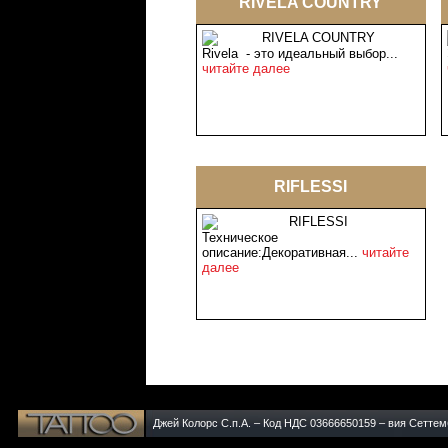
RIVELA COUNTRY
Rivela - это идеальный выбор...
читайте далее
RIFLESSI
Техническое
описание:Декоративная...
читайте
далее
Джей Колорс С.п.А. – Код НДС 03666650159 – вия Сеттемб