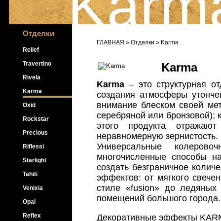
Karm
Отделки
ГЛАВНАЯ
»
Отделки
» Karma
Relief
Travertino
Karma
Rivela
Karma
– это структурная о
Karma
создания атмосферы утончен
внимание блеском своей мет
Oxid
серебряной или бронзовой); 
Rockstar
этого продукта отражаю
Precious
неравномерную зернистость.
Универсальные колерово
Riflessi
многочисленные способы на
Starlight
создать безграничное колич
Tahiti
эффектов: от мягкого свечен
стиле «fusion» до ледяных 
Venixia
помещений большого города.
Opal
Reflex
Декоративные эффекты
KAR