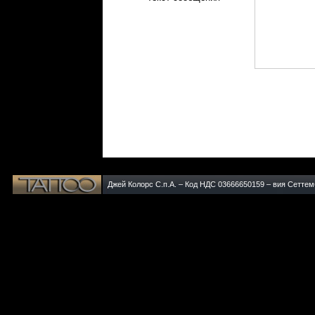
Джей Колорс С.п.А. – Код НДС 03666650159 – вия Сеттемб