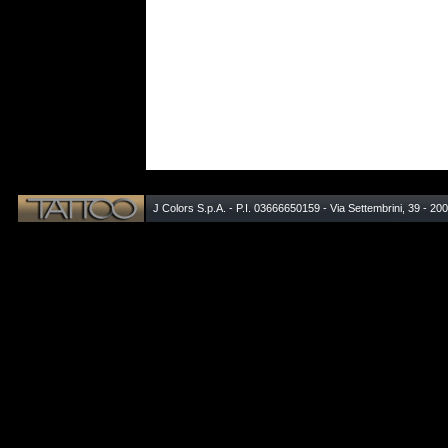
J Colors S.p.A. - P.I. 03666650159 - Via Settembrini, 39 - 20