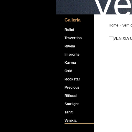
Ve
Galleria
Home
» Vernic
Relief
Travertino
Rivela
Impronte
Karma
Oxid
Rockstar
Precious
Riflessi
Starlight
Tahiti
Venixia