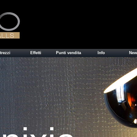
trezzi
Effetti
Punti vendita
Info
New