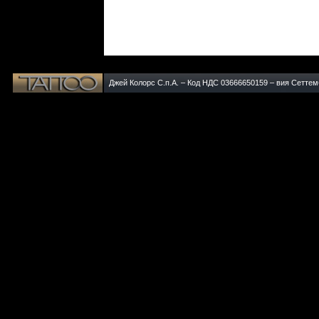
Джей Колорс С.п.А. – Код НДС 03666650159 – вия Сеттемб