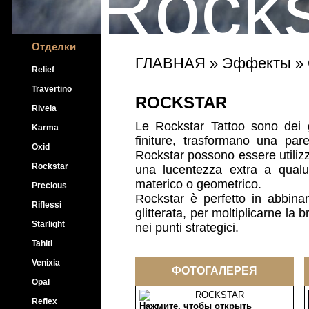
Rocks
Отделки
ГЛАВНАЯ
»
Эффекты
»
Relief
Travertino
ROCKSTAR
Rivela
Le Rockstar Tattoo sono dei g
Karma
finiture, trasformano una pare
Oxid
Rockstar possono essere utilizza
Rockstar
una lucentezza extra a qualun
materico o geometrico.
Precious
Rockstar è perfetto in abbinam
Riflessi
glitterata, per moltiplicarne la b
Starlight
nei punti strategici.
Tahiti
Venixia
ФОТОГАЛЕРЕЯ
Opal
Reflex
Нажмите, чтобы открыть