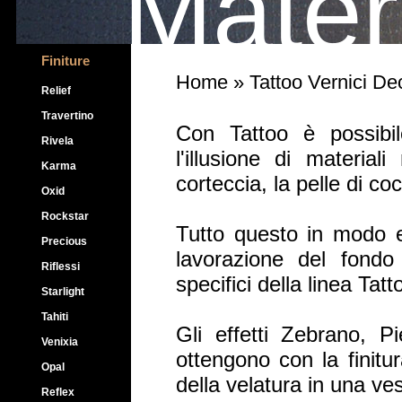
Mater
Finiture
Home
» Tattoo Vernici Dec
Relief
Travertino
Con Tattoo è possibile
Rivela
l'illusione di material
Karma
corteccia, la pelle di coc
Oxid
Rockstar
Tutto questo in modo e
Precious
lavorazione del fondo
Riflessi
specifici della linea Tatt
Starlight
Tahiti
Gli effetti Zebrano, 
Venixia
ottengono con la finitu
Opal
della velatura in una ve
Reflex